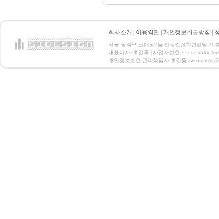
회사소개
|
이용약관
|
개인정보취급방침
|
서울 동작구 신대방2동 전문건설회관빌딩 28층 전화 : 
대표이사: 홍길동 | 사업자번호 xxxxx-xxxx-xx
개인정보보호 관리책임자:홍길동 (webmaster@email.co