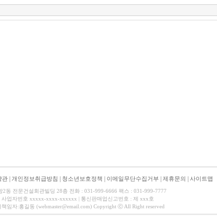
약관
|
개인정보취급방침
|
청소년보호정책
|
이메일무단수집거부
|
제휴문의
|
사이트맵
 전문건설회관빌딩 28층 전화 : 031-999-6666 팩스 : 031-999-7777
사업자번호 xxxxx-xxxx-xxxxxx | 통신판매업신고번호 : 제 xxx호
길동 (webmaster@email.com) Copyright ⓒ All Right reserved