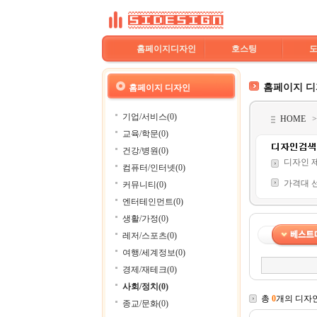
홈페이지디자인
호스팅
홈페이지 
홈페이지 디자인
기업/서비스(0)
HOME
교육/학문(0)
건강/병원(0)
디자인 
컴퓨터/인터넷(0)
가격대 
커뮤니티(0)
엔터테인먼트(0)
생활/가정(0)
레저/스포츠(0)
여행/세계정보(0)
경제/재테크(0)
사회/정치(0)
총
0
개의 디자
종교/문화(0)