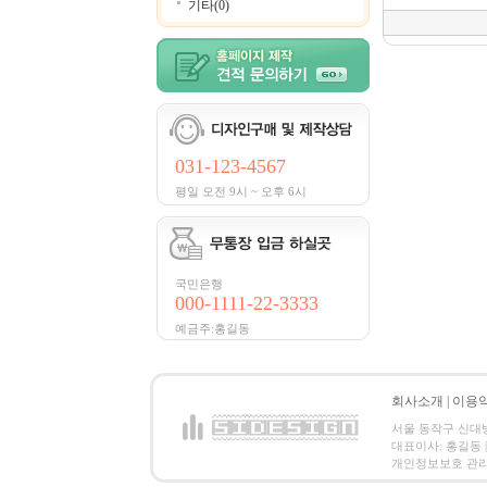
기타(0)
031-123-4567
평일 오전 9시 ~ 오후 6시
국민은행
000-1111-22-3333
예금주:홍길동
회사소개
|
이용
서울 동작구 신대방2동
대표이사: 홍길동 | 
개인정보보호 관리책임자:홍