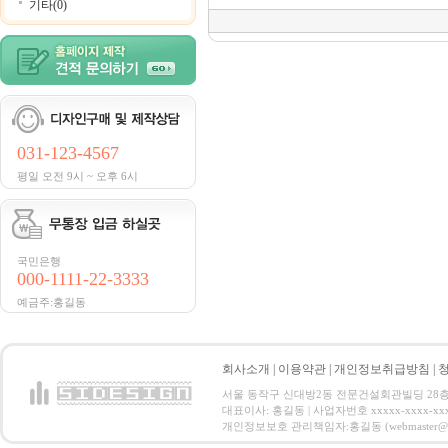
기타(0)
031-123-4567
평일 오전 9시 ~ 오후 6시
국민은행
000-1111-22-3333
예금주:홍길동
회사소개
|
이용약관
|
개인정보취급방침
|
서울 동작구 신대방2동 전문건설회관빌딩 28층 전화 : 
대표이사: 홍길동 | 사업자번호 xxxxx-xxxx-xx
개인정보보호 관리책임자:홍길동 (webmaster@email.co