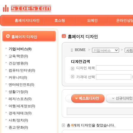
홈페이지디자인
호스팅
도메인
온라인상
홈페이지 디자인
홈페이지 디자인
기업/서비스(0)
HOME
>
>
교육/학문(0)
건강/병원(0)
디자인 제목
컴퓨터/인터넷(0)
가격대 선택
커뮤니티(0)
엔터테인먼트(0)
생활/가정(0)
레저/스포츠(0)
여행/세계정보(0)
경제/재테크(0)
사회/정치(0)
총
0
개의 디자인을 찾았습니다.
종교/문화(0)