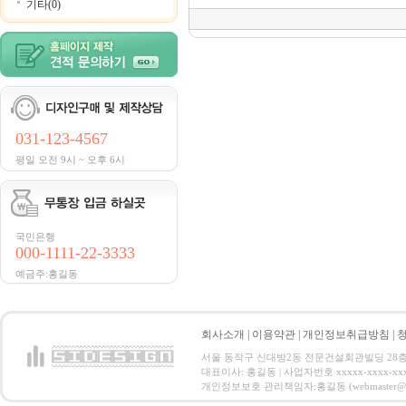
기타(0)
031-123-4567
평일 오전 9시 ~ 오후 6시
국민은행
000-1111-22-3333
예금주:홍길동
회사소개
|
이용약관
|
개인정보취급방침
|
서울 동작구 신대방2동 전문건설회관빌딩 28층 전화 : 
대표이사: 홍길동 | 사업자번호 xxxxx-xxxx-xx
개인정보보호 관리책임자:홍길동 (webmaster@email.co