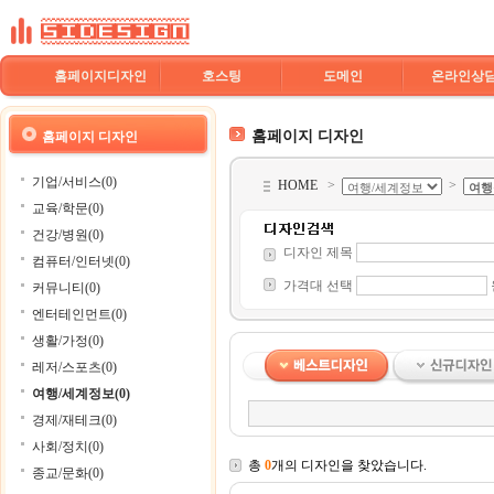
홈페이지디자인
호스팅
도메인
온라인상
홈페이지 디자인
홈페이지 디자인
기업/서비스(0)
HOME
>
>
교육/학문(0)
건강/병원(0)
디자인 제목
컴퓨터/인터넷(0)
가격대 선택
커뮤니티(0)
엔터테인먼트(0)
생활/가정(0)
레저/스포츠(0)
여행/세계정보(0)
경제/재테크(0)
사회/정치(0)
총
0
개의 디자인을 찾았습니다.
종교/문화(0)