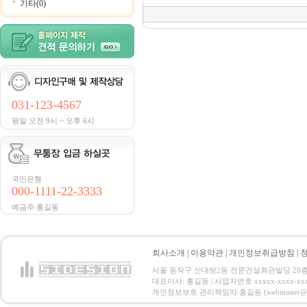
기타(0)
031-123-4567
평일 오전 9시 ~ 오후 6시
국민은행
000-1111-22-3333
예금주:홍길동
회사소개
|
이용약관
|
개인정보취급방침
|
서울 동작구 신대방2동 전문건설회관빌딩 28층 전화 : 
대표이사: 홍길동 | 사업자번호 xxxxx-xxxx-xx
개인정보보호 관리책임자:홍길동 (webmaster@email.co