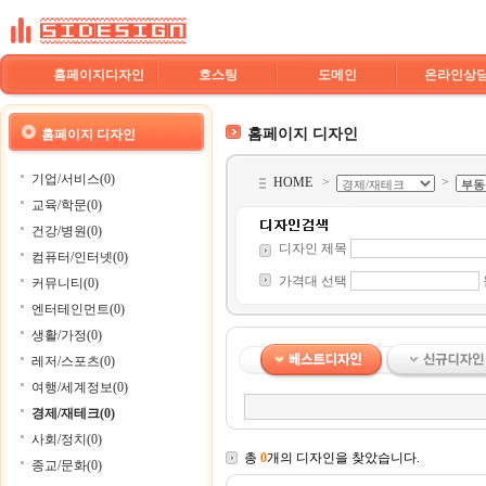
홈페이지디자인
호스팅
도메인
온라인상
홈페이지 디자인
홈페이지 디자인
기업/서비스(0)
HOME
>
>
교육/학문(0)
건강/병원(0)
디자인 제목
컴퓨터/인터넷(0)
가격대 선택
커뮤니티(0)
엔터테인먼트(0)
생활/가정(0)
레저/스포츠(0)
여행/세계정보(0)
경제/재테크(0)
사회/정치(0)
총
0
개의 디자인을 찾았습니다.
종교/문화(0)