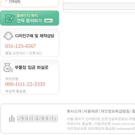
기타(0)
031-123-4567
평일 오전 9시 ~ 오후 6시
국민은행
000-1111-22-3333
예금주:홍길동
회사소개
|
이용약관
|
개인정보취급방침
|
서울 동작구 신대방2동 전문건설회관빌딩 28층 전화 : 
대표이사: 홍길동 | 사업자번호 xxxxx-xxxx-xx
개인정보보호 관리책임자:홍길동 (webmaster@email.co