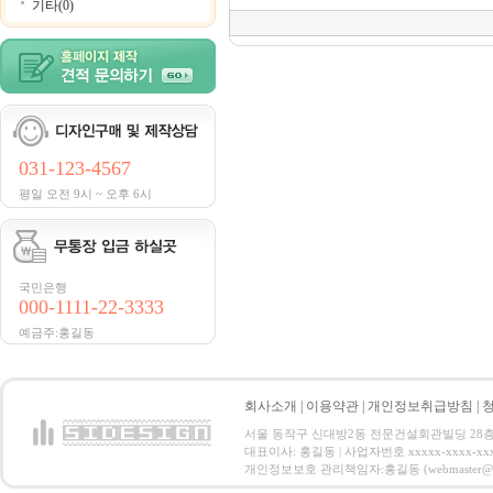
기타(0)
031-123-4567
평일 오전 9시 ~ 오후 6시
국민은행
000-1111-22-3333
예금주:홍길동
회사소개
|
이용약관
|
개인정보취급방침
|
서울 동작구 신대방2동 전문건설회관빌딩 28층 전화 : 
대표이사: 홍길동 | 사업자번호 xxxxx-xxxx-xx
개인정보보호 관리책임자:홍길동 (webmaster@email.co