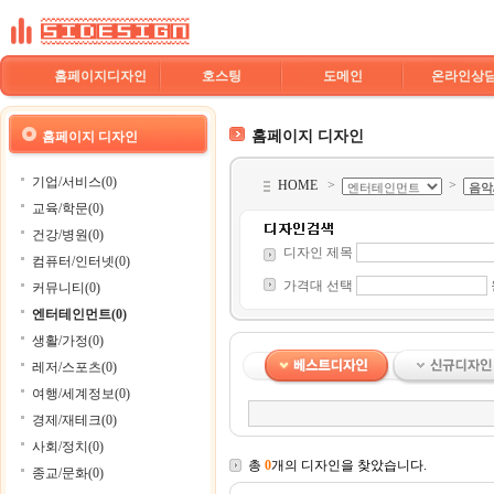
홈페이지디자인
호스팅
도메인
온라인상
홈페이지 디자인
홈페이지 디자인
기업/서비스(0)
HOME
>
>
교육/학문(0)
건강/병원(0)
디자인 제목
컴퓨터/인터넷(0)
가격대 선택
커뮤니티(0)
엔터테인먼트(0)
생활/가정(0)
레저/스포츠(0)
여행/세계정보(0)
경제/재테크(0)
사회/정치(0)
총
0
개의 디자인을 찾았습니다.
종교/문화(0)