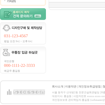
기타(0)
031-123-4567
평일 오전 9시 ~ 오후 6시
국민은행
000-1111-22-3333
예금주:홍길동
회사소개
|
이용약관
|
개인정보취급방침
|
서울 동작구 신대방2동 전문건설회관빌딩 28층 전화 : 
대표이사: 홍길동 | 사업자번호 xxxxx-xxxx-xx
개인정보보호 관리책임자:홍길동 (webmaster@email.co