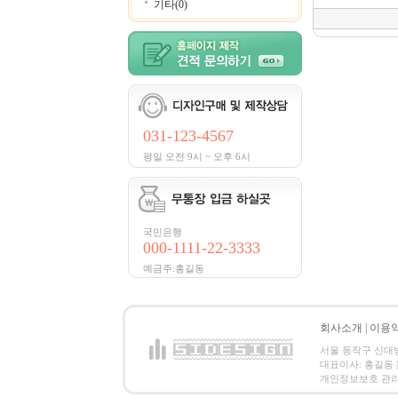
기타(0)
031-123-4567
평일 오전 9시 ~ 오후 6시
국민은행
000-1111-22-3333
예금주:홍길동
회사소개
|
이용
서울 동작구 신대방2동
대표이사: 홍길동 | 
개인정보보호 관리책임자:홍