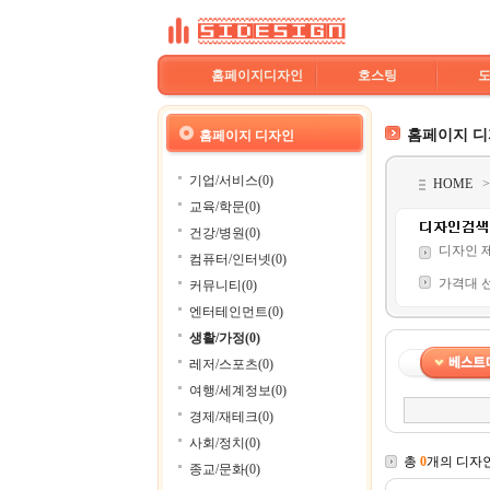
홈페이지디자인
호스팅
홈페이지 
홈페이지 디자인
기업/서비스(0)
HOME
교육/학문(0)
건강/병원(0)
디자인 
컴퓨터/인터넷(0)
가격대 
커뮤니티(0)
엔터테인먼트(0)
생활/가정(0)
레저/스포츠(0)
여행/세계정보(0)
경제/재테크(0)
사회/정치(0)
총
0
개의 디자
종교/문화(0)