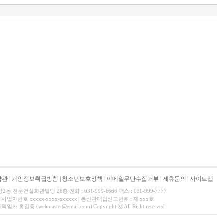
약관
|
개인정보취급방침
|
청소년보호정책
|
이메일무단수집거부
|
제휴문의
|
사이트맵
 전문건설회관빌딩 28층 전화 : 031-999-6666 팩스 : 031-999-7777
사업자번호 xxxxx-xxxx-xxxxxx | 통신판매업신고번호 : 제 xxx호
길동 (webmaster@email.com) Copyright ⓒ All Right reserved