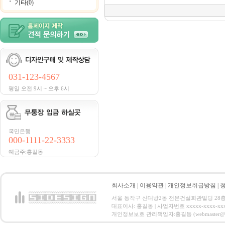
기타(0)
031-123-4567
평일 오전 9시 ~ 오후 6시
국민은행
000-1111-22-3333
예금주:홍길동
회사소개
|
이용약관
|
개인정보취급방침
|
서울 동작구 신대방2동 전문건설회관빌딩 28층 전화 : 
대표이사: 홍길동 | 사업자번호 xxxxx-xxxx-xx
개인정보보호 관리책임자:홍길동 (webmaster@email.co