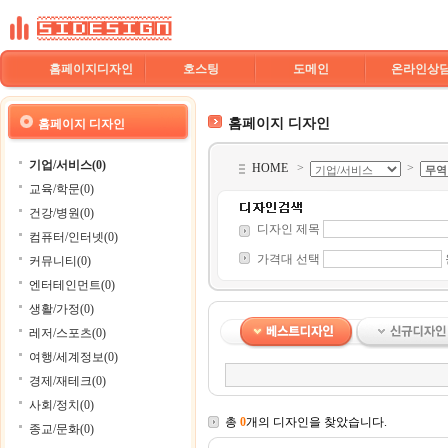
홈페이지디자인
호스팅
도메인
온라인상
홈페이지 디자인
홈페이지 디자인
기업/서비스(0)
HOME
>
>
교육/학문(0)
건강/병원(0)
디자인 제목
컴퓨터/인터넷(0)
가격대 선택
커뮤니티(0)
엔터테인먼트(0)
생활/가정(0)
레저/스포츠(0)
여행/세계정보(0)
경제/재테크(0)
사회/정치(0)
총
0
개의 디자인을 찾았습니다.
종교/문화(0)