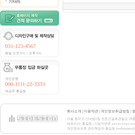
기타(0)
031-123-4567
평일 오전 9시 ~ 오후 6시
국민은행
000-1111-22-3333
예금주:홍길동
회사소개
|
이용약관
|
개인정보취급방침
|
서울 동작구 신대방2동 전문건설회관빌딩 28층 전화 : 
대표이사: 홍길동 | 사업자번호 xxxxx-xxxx-xx
개인정보보호 관리책임자:홍길동 (webmaster@email.co