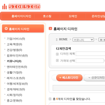
홈페이지디자인
호스팅
도메인
온라인상
홈페이지 디자인
홈페이지 디자인
기업/서비스(0)
HOME
>
>
교육/학문(0)
건강/병원(0)
디자인 제목
컴퓨터/인터넷(0)
가격대 선택
커뮤니티(0)
엔터테인먼트(0)
생활/가정(0)
레저/스포츠(0)
여행/세계정보(0)
경제/재테크(0)
사회/정치(0)
총
0
개의 디자인을 찾았습니다.
종교/문화(0)