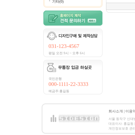
기타(0)
031-123-4567
평일 오전 9시 ~ 오후 6시
국민은행
000-1111-22-3333
예금주:홍길동
회사소개
|
이용
서울 동작구 신대방2동
대표이사: 홍길동 | 
개인정보보호 관리책임자:홍