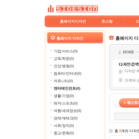
홈페이지디자인
호스팅
홈페이지 
홈페이지 디자인
기업/서비스(0)
HOME
교육/학문(0)
건강/병원(0)
디자인 
컴퓨터/인터넷(0)
가격대 
커뮤니티(0)
엔터테인먼트(0)
생활/가정(0)
레저/스포츠(0)
여행/세계정보(0)
경제/재테크(0)
사회/정치(0)
총
0
개의 디자
종교/문화(0)