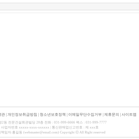
약관
|
개인정보취급방침
|
청소년보호정책
|
이메일무단수집거부
|
제휴문의
|
사이트맵
 전문건설회관빌딩 28층 전화 : 031-999-6666 팩스 : 031-999-7777
사업자번호 xxxxx-xxxx-xxxxxx | 통신판매업신고번호 : 제 xxx호
길동 (webmaster@email.com) Copyright ⓒ All Right reserved