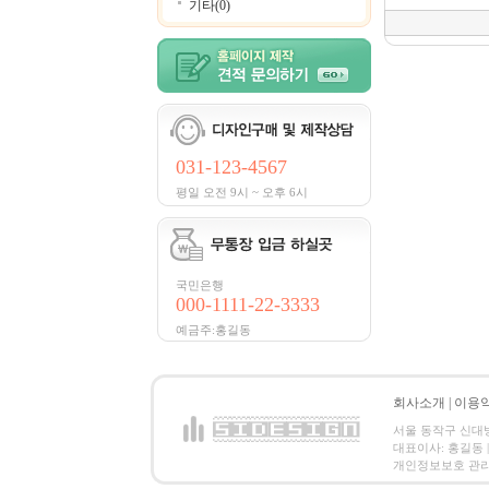
기타(0)
031-123-4567
평일 오전 9시 ~ 오후 6시
국민은행
000-1111-22-3333
예금주:홍길동
회사소개
|
이용
서울 동작구 신대방2동
대표이사: 홍길동 | 
개인정보보호 관리책임자:홍