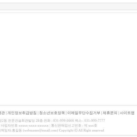
약관
|
개인정보취급방침
|
청소년보호정책
|
이메일무단수집거부
|
제휴문의
|
사이트맵
 전문건설회관빌딩 28층 전화 : 031-999-6666 팩스 : 031-999-7777
사업자번호 xxxxx-xxxx-xxxxxx | 통신판매업신고번호 : 제 xxx호
길동 (webmaster@email.com) Copyright ⓒ All Right reserved