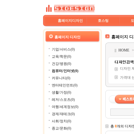
홈페이지디자인
호스팅
홈페이지 
홈페이지 디자인
기업/서비스(0)
HOME
교육/학문(0)
건강/병원(0)
디자인 
컴퓨터/인터넷(0)
가격대 
커뮤니티(0)
엔터테인먼트(0)
생활/가정(0)
레저/스포츠(0)
여행/세계정보(0)
경제/재테크(0)
사회/정치(0)
총
0
개의 디자
종교/문화(0)