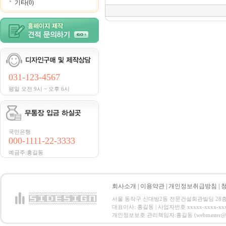
기타(0)
031-123-4567
평일 오전 9시 ~ 오후 6시
국민은행
000-1111-22-3333
예금주:홍길동
회사소개
|
이용약관
|
개인정보취급방침
|
서울 동작구 신대방2동 전문건설회관빌딩 28층 전화 : 
대표이사: 홍길동 | 사업자번호 xxxxx-xxxx-xx
개인정보보호 관리책임자:홍길동 (webmaster@email.co