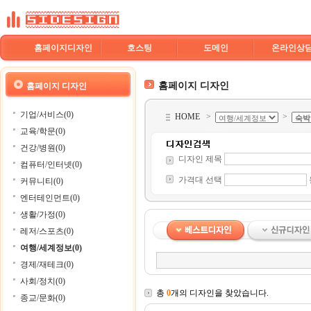
홈페이지디자인
호스팅
도메인
온라인상
홈페이지 디자인
홈페이지 디자인
기업/서비스(0)
HOME
>
>
교육/학문(0)
건강/병원(0)
디자인 제목
컴퓨터/인터넷(0)
가격대 선택
커뮤니티(0)
엔터테인먼트(0)
생활/가정(0)
레저/스포츠(0)
여행/세계정보(0)
경제/재테크(0)
사회/정치(0)
총
0
개의 디자인을 찾았습니다.
종교/문화(0)