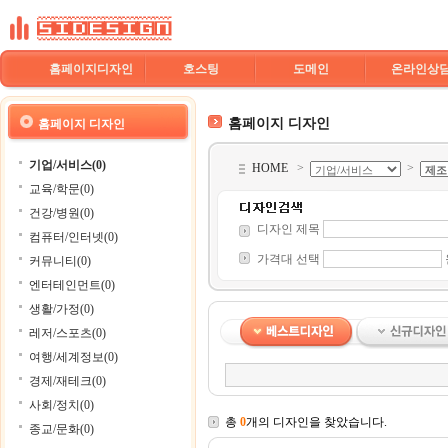
홈페이지디자인
호스팅
도메인
온라인상
홈페이지 디자인
홈페이지 디자인
기업/서비스(0)
HOME
>
>
교육/학문(0)
건강/병원(0)
디자인 제목
컴퓨터/인터넷(0)
가격대 선택
커뮤니티(0)
엔터테인먼트(0)
생활/가정(0)
레저/스포츠(0)
여행/세계정보(0)
경제/재테크(0)
사회/정치(0)
총
0
개의 디자인을 찾았습니다.
종교/문화(0)