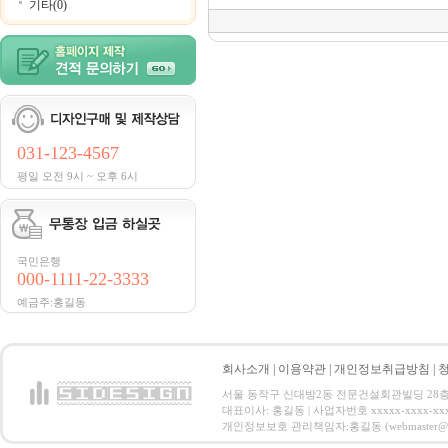
기타(0)
031-123-4567
평일 오전 9시 ~ 오후 6시
국민은행
000-1111-22-3333
예금주:홍길동
회사소개
|
이용약관
|
개인정보취급방침
|
서울 동작구 신대방2동 전문건설회관빌딩 28층 전화 : 
대표이사: 홍길동 | 사업자번호 xxxxx-xxxx-xx
개인정보보호 관리책임자:홍길동 (webmaster@email.co